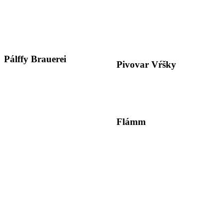
Pálffy Brauerei
Pivovar Vŕšky
Flámm