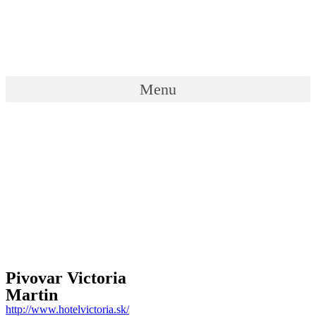
Preskočiť
na
obsah
Menu
Pivovar Victoria
Martin
http://www.hotelvictoria.sk/