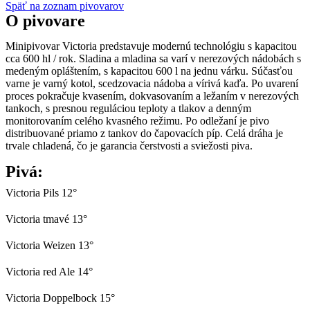
Späť na zoznam pivovarov
O pivovare
Minipivovar Victoria predstavuje modernú technológiu s kapacitou
cca 600 hl / rok. Sladina a mladina sa varí v nerezových nádobách s
medeným opláštením, s kapacitou 600 l na jednu várku. Súčasťou
varne je varný kotol, scedzovacia nádoba a vírivá kaďa. Po uvarení
proces pokračuje kvasením, dokvasovaním a ležaním v nerezových
tankoch, s presnou reguláciou teploty a tlakov a denným
monitorovaním celého kvasného režimu. Po odležaní je pivo
distribuované priamo z tankov do čapovacích píp. Celá dráha je
trvale chladená, čo je garancia čerstvosti a sviežosti piva.
Pivá:
Victoria Pils 12°
Victoria tmavé 13°
Victoria Weizen 13°
Victoria red Ale 14°
Victoria Doppelbock 15°