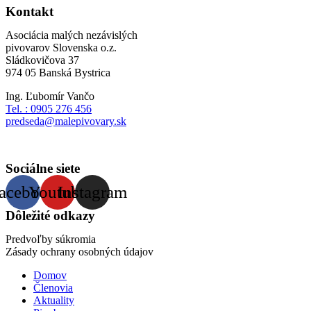
Kontakt
Asociácia malých nezávislých
pivovarov Slovenska o.z.
Sládkovičova 37
974 05 Banská Bystrica
Ing. Ľubomír Vančo
Tel. : 0905 276 456
predseda@malepivovary.sk
Sociálne siete
acebook
Youtube
Instagram
Dôležité odkazy
Predvoľby súkromia
Zásady ochrany osobných údajov
Domov
Členovia
Aktuality