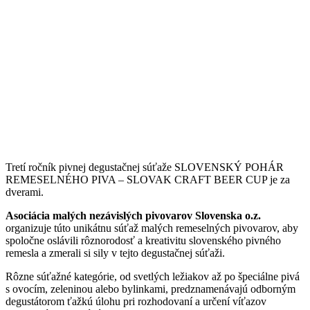
Tretí ročník pivnej degustačnej súťaže SLOVENSKÝ POHÁR
REMESELNÉHO PIVA – SLOVAK CRAFT BEER CUP je za
dverami.
Asociácia malých nezávislých pivovarov Slovenska o.z.
organizuje túto unikátnu súťaž malých remeselných pivovarov, aby
spoločne oslávili rôznorodosť a kreativitu slovenského pivného
remesla a zmerali si sily v tejto degustačnej súťaži.
Rôzne súťažné kategórie, od svetlých ležiakov až po špeciálne pivá
s ovocím, zeleninou alebo bylinkami, predznamenávajú odborným
degustátorom ťažkú úlohu pri rozhodovaní a určení víťazov